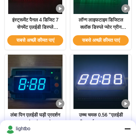
इंस्ट्रूमेंट पैनल 4 डिजिट 7
लॉन्ग लाइफटाइम डिजिटल
सेगमेंट एलईडी डिस्प्ले
क्लॉक डिस्प्ले प्योर ग्रीन
14.2mm साइज 50.3 x 19
0.36 "6 डिजिट फॉर
सबसे अच्छी कीमत पाएं
सबसे अच्छी कीमत पाएं
x 8mm
इंस्ट्रूमेंट पैनल
लंबा पिन एलईडी घड़ी प्रदर्शन
उच्च चमक 0.56 "एलईडी
0.64 इंच अंक 7 खंड
घड़ी प्रदर्शन अल्ट्रा व्हाइट रंग
lightbo
80mW
कम बिजली की खपत
सबसे अच्छी कीमत पाएं
सबसे अच्छी कीमत पाएं