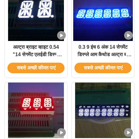
अल्ट्रा ब्राइट व्हाइट 0.54
0.3 9 इंच 6 अंक 14 सेगमेंट
"14 सेगमेंट एलईडी डिस्प्ले
डिस्प्ले आम कैथोड अल्ट्रा ब्लू
डुअल डिजिट कॉमन एनोड
प्रोसेस कंट्रोल एप्लाइड
सबसे अच्छी कीमत पाएं
सबसे अच्छी कीमत पाएं
इंस्ट्रूमेंट पैनल के लिए