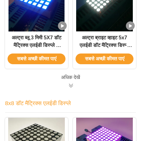
अल्ट्रा ब्लू 3 मिमी 5X7 डॉट
अल्ट्रा ब्राइट व्हाइट 5x7
मैट्रिक्स एलईडी डिस्प्ले रो
एलईडी डॉट मैट्रिक्स डिस्प्ले
कैथोड के लिए लिफ्ट स्थिति
पंक्ति एनोड 0.7 "मूविंग
सबसे अच्छी कीमत पाएं
सबसे अच्छी कीमत पाएं
संकेतक
साइन्स एप्लीकेशन
अधिक देखें
8x8 डॉट मैट्रिक्स एलईडी डिस्प्ले