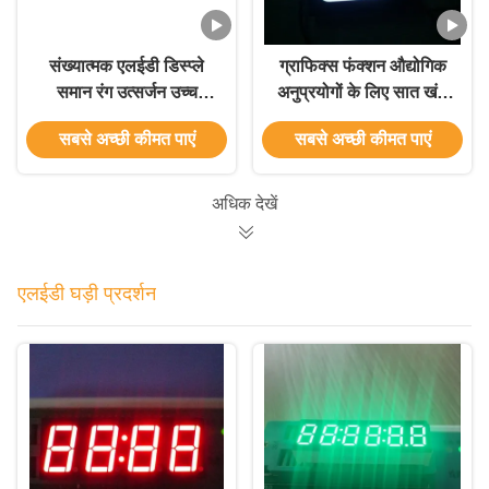
संख्यात्मक एलईडी डिस्प्ले
ग्राफिक्स फंक्शन औद्योगिक
समान रंग उत्सर्जन उच्च
अनुप्रयोगों के लिए सात खंड
तापमान सीमा आउटडोर के
डिस्प्ले 30*14*7.2 मिमी
सबसे अच्छी कीमत पाएं
सबसे अच्छी कीमत पाएं
लिए उपयुक्त
अधिक देखें
एलईडी घड़ी प्रदर्शन