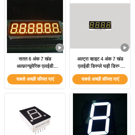
सतत 6 अंक 7 खंड
अल्ट्रा व्हाइट 4 अंक 7 खंड
अल्फ़ान्यूमेरिक एलईडी
एलईडी डिस्प्ले घड़ी डिस्प्ले
प्रदर्शित एम्बर 0.36 इंच
डिजिटल टाइमर संकेतक के
सबसे अच्छी कीमत पाएं
सबसे अच्छी कीमत पाएं
लिए एनोड कैथोड