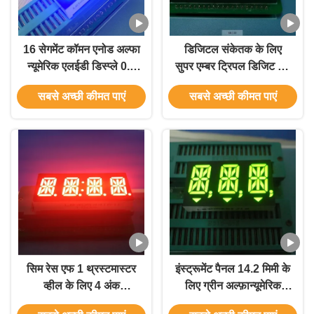
16 सेगमेंट कॉमन एनोड अल्फा
डिजिटल संकेतक के लिए
न्यूमेरिक एलईडी डिस्प्ले 0.8
सुपर एम्बर ट्रिपल डिजिट 14
"घरेलू उपकरण लांग
सेगमेंट एलईडी डिस्प्ले फुल
सबसे अच्छी कीमत पाएं
सबसे अच्छी कीमत पाएं
लाइफटाइम
कलर 0.56 इंच
सिम रेस एफ 1 थ्रस्टमास्टर
इंस्ट्रूमेंट पैनल 14.2 मिमी के
व्हील के लिए 4 अंक
लिए ग्रीन अल्फ़ान्यूमेरिक
अल्फान्यूमेरिक एलईडी डिस्प्ले
ट्रिपल-डिजिट 14 सेगमेंट