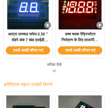
अल्ट्रा उज्ज्वल सफेद 0.56 "
उच्च चमक रेफ्रिजरेटर
दोहरे अंक 7 खंड एलईडी
नियंत्रण के लिए लाल/पीला/
डिस्प्ले उपकरण पैनल के लिए
हरा अनुकूलित तीन अंकों 7
सबसे अच्छी कीमत पाएं
सबसे अच्छी कीमत पाएं
आम एनोड
खंड एलईडी डिस्प्ले
अधिक देखें
इलेक्ट्रिक स्कूटर एलईडी डिस्प्ले