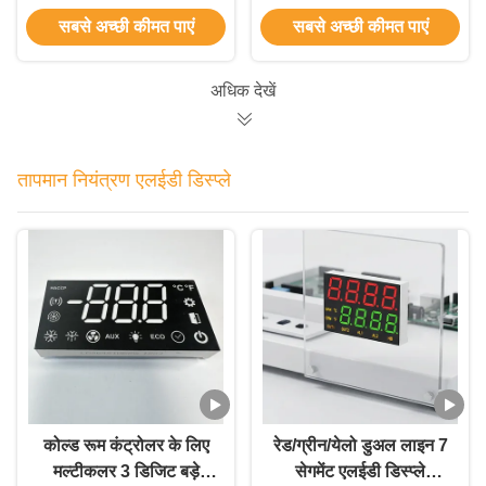
कंट्रोलर के लिए कॉमन एनोड
Requires argument 2,
सबसे अच्छी कीमत पाएं
सबसे अच्छी कीमत पाएं
'cleanGoogleLink', to
be a valid callback in
/data/www/libs/myt/tran/g
अधिक देखें
on line 263 गैस कुकर के
लिए ब्लैक फेस 4 डिजिट 7
सेगमेंट एलईडी डिस्प्ले अल्ट्रा
तापमान नियंत्रण एलईडी डिस्प्ले
व्हाइट
कोल्ड रूम कंट्रोलर के लिए
रेड/ग्रीन/येलो डुअल लाइन 7
मल्टीकलर 3 डिजिट बड़े
सेगमेंट एलईडी डिस्प्ले