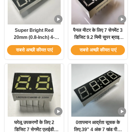
Super Bright Red
पैनल मीटर के लिए 7 सेगमेंट 3
20mm (0.8-Inch) 4-
डिजिट 9.2 मिमी सुपर ब्राइट
Digit 7-Segment
एम्बर एलईडी डिस्प्ले कॉमन
सबसे अच्छी कीमत पाएं
सबसे अच्छी कीमत पाएं
Common Anode LED
एनोड
Display for Instrument
Panels
घरेलू उपकरणों के लिए 2
0तापमान आर्द्रता सूचक के
डिजिट 7 सेगमेंट एलईडी
लिए.39" 4 अंक 7 खंड पीला