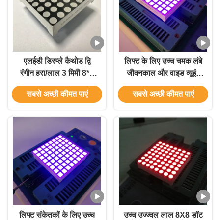
एलईडी डिस्प्ले कैथोड द्वि
लिफ्ट के लिए उच्च चमक लंबे
रंगीन हरा/लाल 3 मिमी 8*8
जीवनकाल और वाइड व्यूइंग
DOT मैट्रिक्स स्टेबलर
एंगल के साथ 8x8 डॉट
सबसे अच्छी कीमत पाएं
सबसे अच्छी कीमत पाएं
प्रदर्शन चलती संकेतों के लिए
मैट्रिक्स एलईडी डिस्प्ले
लिफ्ट संकेतकों के लिए उच्च
उच्च उज्ज्वल लाल 8X8 डॉट