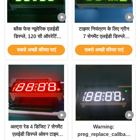
ब्लैक फेस न्यूमेरिक एलईडी
टाइमर नियंत्रण के लिए ग्रीन
डिस्प्ले, 120 सी ऑपरेटिंग
7 सेगमेंट एलईडी डिस्प्ले
तापमान के साथ 7 सेगमेंट 4
कॉमन कैथोड अनुकूलित
सबसे अच्छी कीमत पाएं
सबसे अच्छी कीमत पाएं
डिजिट डिस्प्ले
अल्ट्रा रेड 4 डिजिट 7 सेगमेंट
Warning:
एलईडी डिस्प्ले ओवन टाइमर
preg_replace_callback():