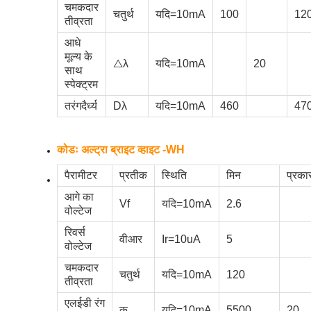
चमकदार
चतुर्थ
यदि=10mA
100
12
तीव्रता
आधे
मूल्य के
△λ
यदि=10mA
20
साथ
स्पेक्ट्रम
तरंगदैर्ध्य
Dλ
यदि=10mA
460
47
कोडः अल्ट्रा ब्राइट व्हाइट -WH
पैरामीटर
प्रतीक
स्थिति
मिन
प्रका
आगे का
Vf
यदि=10mA
2.6
वोल्टेज
रिवर्स
वीआर
Ir=10uA
5
वोल्टेज
चमकदार
चतुर्थ
यदि=10mA
120
तीव्रता
एलईडी रंग
क
यदि=10mA
5500
20