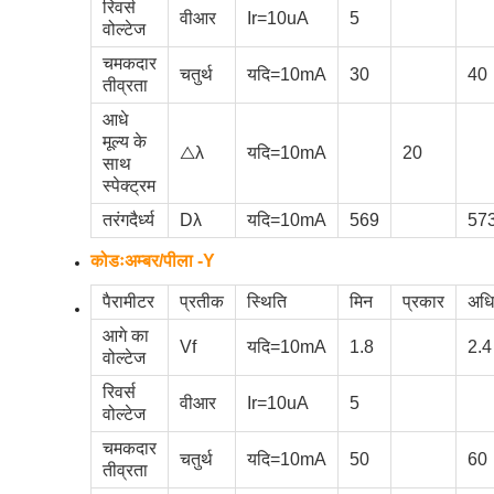
रिवर्स
वीआर
Ir=10uA
5
वोल्टेज
चमकदार
चतुर्थ
यदि=10mA
30
40
तीव्रता
आधे
मूल्य के
△λ
यदि=10mA
20
साथ
स्पेक्ट्रम
तरंगदैर्ध्य
Dλ
यदि=10mA
569
57
कोडःअम्बर/पीला -Y
पैरामीटर
प्रतीक
स्थिति
मिन
प्रकार
अध
आगे का
Vf
यदि=10mA
1.8
2.4
वोल्टेज
रिवर्स
वीआर
Ir=10uA
5
वोल्टेज
चमकदार
चतुर्थ
यदि=10mA
50
60
तीव्रता