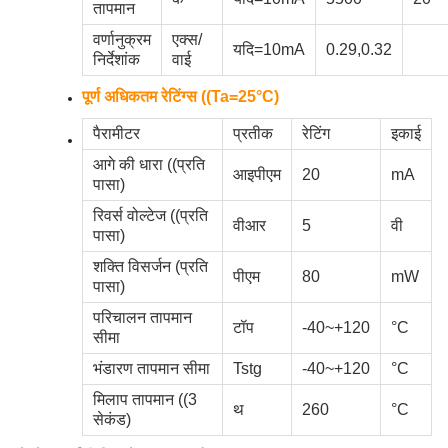
तापमान
वर्णानुक्रम
एक्स/
यदि=10mA
0.29,0.32
निर्देशांक
वाई
पूर्ण अधिकतम रेटिंग्स ((Ta=25°C)
पैरामीटर
प्रतीक
रेटिंग
इकाई
आगे की धारा ((प्रति
आइपीएम
20
mA
पासा)
रिवर्स वोल्टेज ((प्रति
वीआर
5
वी
पासा)
शक्ति विसर्जन (प्रति
पीएम
80
mW
पासा)
परिचालन तापमान
टॉप
-40~+120
°C
सीमा
भंडारण तापमान सीमा
Tstg
-40~+120
°C
मिलाप तापमान ((3
थ
260
°C
सेकंड)