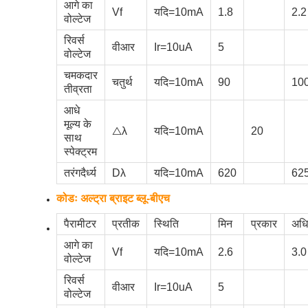
आगे का
Vf
यदि=10mA
1.8
2.2
वोल्टेज
रिवर्स
वीआर
Ir=10uA
5
वोल्टेज
चमकदार
चतुर्थ
यदि=10mA
90
10
तीव्रता
आधे
मूल्य के
△λ
यदि=10mA
20
साथ
स्पेक्ट्रम
तरंगदैर्ध्य
Dλ
यदि=10mA
620
62
कोडः अल्ट्रा ब्राइट ब्लू-बीएच
पैरामीटर
प्रतीक
स्थिति
मिन
प्रकार
अध
आगे का
Vf
यदि=10mA
2.6
3.0
वोल्टेज
रिवर्स
वीआर
Ir=10uA
5
वोल्टेज