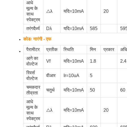
आधे
मूल्य के
△λ
यदि=10mA
20
साथ
स्पेक्ट्रम
तरंगदैर्ध्य
Dλ
यदि=10mA
585
59
कोडः नारंगी - एफ
पैरामीटर
प्रतीक
स्थिति
मिन
प्रकार
अध
आगे का
Vf
यदि=10mA
1.8
2.4
वोल्टेज
रिवर्स
वीआर
Ir=10uA
5
वोल्टेज
चमकदार
चतुर्थ
यदि=10mA
50
60
तीव्रता
आधे
मूल्य के
△λ
यदि=10mA
20
साथ
स्पेक्ट्रम