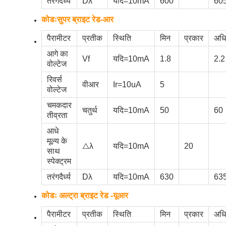
तरंगदैर्ध्य
Dλ
यदि=10mA
600
60
कोडःसुपर ब्राइट रेड-आर
पैरामीटर
प्रतीक
स्थिति
मिन
प्रकार
अध
आगे का
Vf
यदि=10mA
1.8
2.2
वोल्टेज
रिवर्स
वीआर
Ir=10uA
5
वोल्टेज
चमकदार
चतुर्थ
यदि=10mA
50
60
तीव्रता
आधे
मूल्य के
△λ
यदि=10mA
20
साथ
स्पेक्ट्रम
तरंगदैर्ध्य
Dλ
यदि=10mA
630
63
कोडः अल्ट्रा ब्राइट रेड -यूआर
पैरामीटर
प्रतीक
स्थिति
मिन
प्रकार
अध