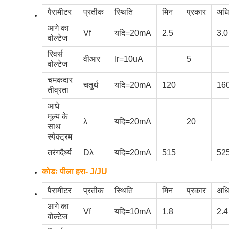
पैरामीटर
प्रतीक
स्थिति
मिन
प्रकार
अध
आगे का
Vf
यदि=20mA
2.5
3.0
वोल्टेज
रिवर्स
वीआर
Ir=10uA
5
वोल्टेज
चमकदार
चतुर्थ
यदि=20mA
120
16
तीव्रता
आधे
मूल्य के
λ
यदि=20mA
20
साथ
स्पेक्ट्रम
तरंगदैर्ध्य
Dλ
यदि=20mA
515
52
कोडः पीला हरा- J/JU
पैरामीटर
प्रतीक
स्थिति
मिन
प्रकार
अध
आगे का
Vf
यदि=10mA
1.8
2.4
वोल्टेज