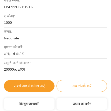
मॉडल संख्या:
LB4722FBH1B-T6
एमओक्यू:
1000
कीमत:
Negotiate
भुगतान की शर्तें:
अग्रिम में टी / टी
आपूर्ति करने की क्षमता:
20000pcs/दिन
सबसे अच्छी कीमत पाएं
अब संपर्क करें
विस्तृत जानकारी
उत्पाद का वर्णन