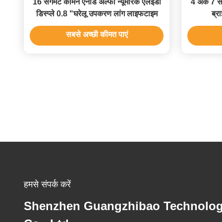
16 सेगमेंट कॉमन एनोड अल्फा न्यूमेरिक एलईडी
4 अंक 7 सेग
डिस्प्ले 0.8 "घरेलू उपकरण लांग लाइफटाइम
ब्र
सबसे अच्छी कीमत पाएं
हमसे संपर्क करें
Shenzhen Guangzhibao Technolo