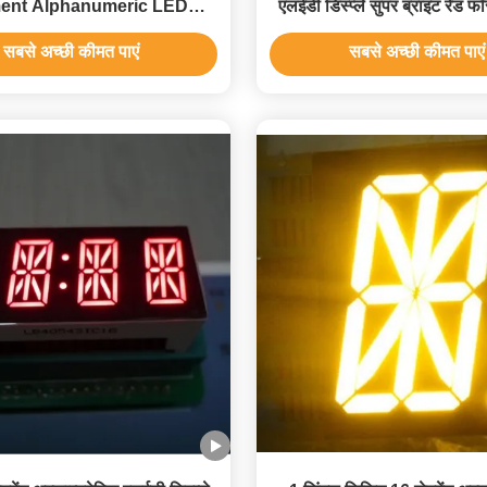
ent Alphanumeric LED
एलईडी डिस्प्ले सुपर ब्राइट रेड फॉर 
ay for Instrument Panel
पैनल
सबसे अच्छी कीमत पाएं
सबसे अच्छी कीमत पाएं