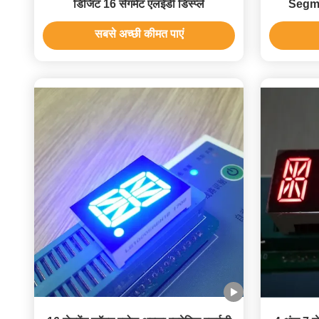
डिजिट 16 सेगमेंट एलईडी डिस्प्ले
Segm
Displ
सबसे अच्छी कीमत पाएं