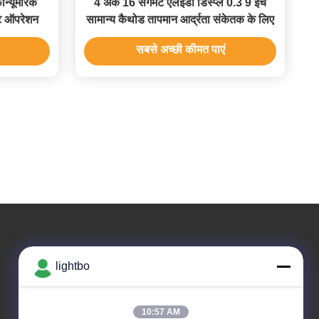
न्यूमेरिक
4 अंक 16 सेगमेंट एलईडी डिस्प्ले 0.3 9 इंच
ंट ऑपरेशन
सामान्य कैथोड तापमान आर्द्रता संकेतक के लिए
सबसे अच्छी कीमत पाएं
हमारा पता
lightbo
कम्पनी का पता
कक्ष 308,3/F, भवन 1, BAIWANG अनुसंधान और विकास भवन,
10:57 AM