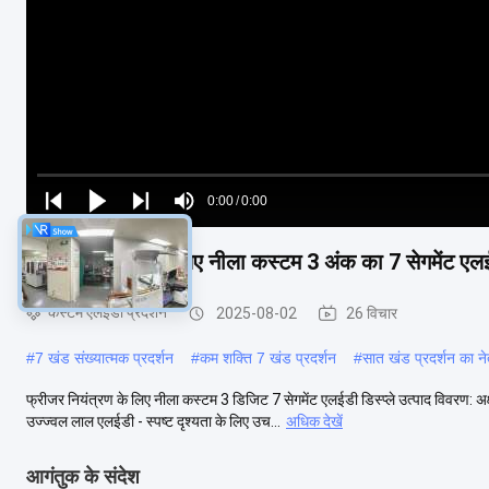
Loaded
:
0%
0:00
/
0:00
Play
Play
Play
Mute
Current
Duration
next
next
फ़्रीज़र नियंत्रण के लिए नीला कस्टम 3 अंक का 7 सेगमेंट एलईड
Time
कस्टम एलईडी प्रदर्शन
2025-08-02
26 विचार
#
7 खंड संख्यात्मक प्रदर्शन
#
कम शक्ति 7 खंड प्रदर्शन
#
सात खंड प्रदर्शन का ने
फ्रीजर नियंत्रण के लिए नीला कस्टम 3 डिजिट 7 सेगमेंट एलईडी डिस्प्ले उत्पाद विवरण:
उज्ज्वल लाल एलईडी - स्पष्ट दृश्यता के लिए उच...
अधिक देखें
आगंतुक के संदेश