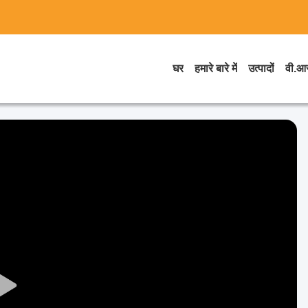
घर
हमारे बारे में
उत्पादों
वी.आर
Play