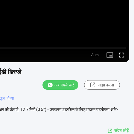
Video
Auto
Picture-
Fullscre
in-
Picture
ी डिस्प्ले
अब संपर्क करें
साझा करना
तृत्व किया
 अक्षर की ऊंचाई: 12.7 मिमी (0.5") - उपकरण इंटरफेस के लिए इष्टतम पठनीयता अति-
संदेश छोड़ें