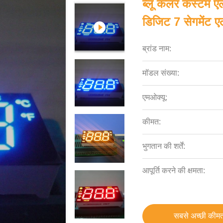
ब्लू कलर कस्टम एलई
डिजिट 7 सेगमेंट एल
ब्रांड नाम:
मॉडल संख्या:
एमओक्यू:
कीमत:
भुगतान की शर्तें:
आपूर्ति करने की क्षमता:
सबसे अच्छी कीमत